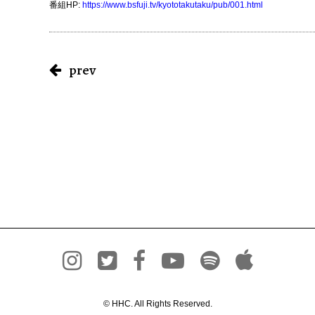
番組HP:
https://www.bsfuji.tv/kyototakutaku/pub/001.html
prev
© HHC. All Rights Reserved.