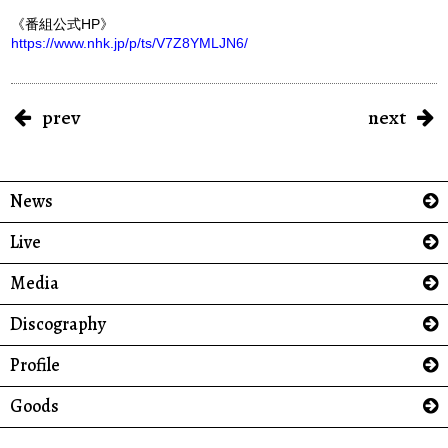
《番組公式HP》
https://www.nhk.jp/p/ts/V7Z8YMLJN6/
prev
next
News
Live
Media
Discography
Profile
Goods