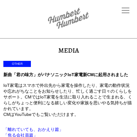
MEDIA
OTHER
新曲「君の味方」がパナソニックIoT家電新CMに起用されました
IoT家電はスマホで外出先から家電を操作したり、家電の動作状況
や忘れがちなことをお知らせしたり、忙しく過ごす日々のくらしを
サポート。
CM
では
IoT
家電を生活に取り入れることで生まれる、く
らしがちょっと便利になる嬉しい変化や家族を思いやる気持ちが描
かれています。
CMはYouTubeでもご覧いただけます。
「離れていても、おかえり篇」
「焦る会社員篇」