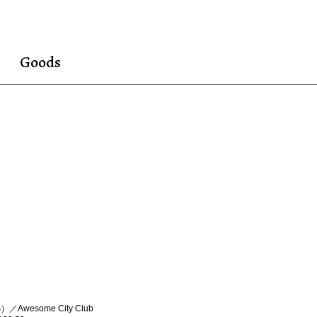
Goods
／Awesome City Club