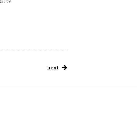
)23:
59
next