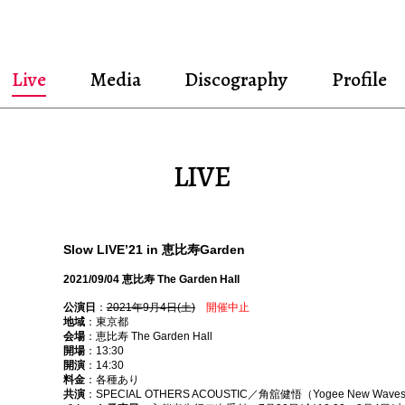
Live
Media
Discography
Profile
LIVE
Slow LIVE’21 in 恵比寿Garden
2021/09/04 恵比寿 The Garden Hall
公演日
：
2021年9月4日(土)
開催中止
地域
：東京都
会場
：恵比寿 The Garden Hall
開場
：13:30
開演
：14:30
料金
：各種あり
共演
：SPECIAL OTHERS ACOUSTIC／角舘健悟（Yogee New Waves）