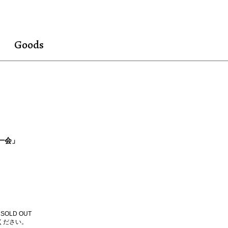
Goods
五一会」
LD OUT
ください。