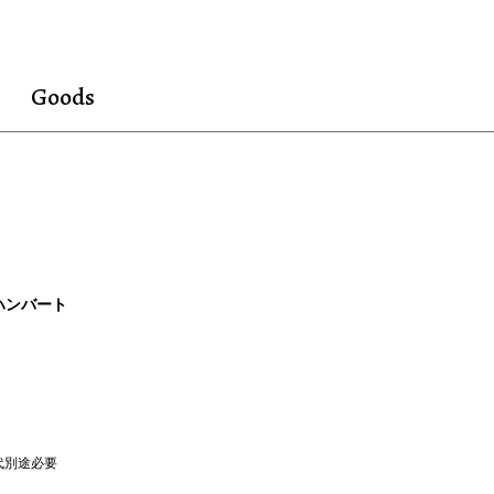
Goods
ート ハンバート
ク代別途必要