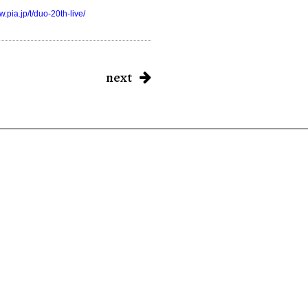
/w.pia.jp/t/duo-20th-live/
next