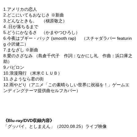
1.アメリカの恋人
2.どこにいてもおなじさ ※新曲
3.どんなときも。 （槇原敬之）
4 .日が落ちるまで
5.どうにかなるさ （かまやつひろし）
6.今夜はブギー・バック (smooth rap) （スチャダラパー featurin
g 小沢健二）
7.まなざし ※新曲
8.愛のさざなみ （島倉千代子 作詞：なかにし礼 作曲：浜口庫之
助）
9.バビロン
10.浪漫飛行 （米米ＣＬＵＢ）
11.さようなら君の街
12.雨やどり（アニメ「この素晴らしい世界に祝福を！」ゲームエ
ンディングテーマ提供曲セルフカバー）
《Blu-ray/DVD収録内容》
「グッバイ、としまえん」（2020.08.25）ライブ映像