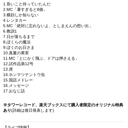
1.長いこと待っていたんだ
2.MC「暑すぎると8個」
3.横顔しか知らない
4.レンタカー
5.MC「絶対に忘れないよ、としまえんの想い出」
6.教訓1
7.日が落ちるまで
8.ぼくらの魔法
9.ぼくのお日さま
10.真夏の果実
11.MC「とにかく飛ぶ、ドアは押さえる」
12.試作品第12号
13.虎
14.ホンマツテントウ虫
15.国語メドレー
16.メッセージ
17.おなじ話
※タワーレコード、楽天ブックスにて購入者限定のオリジナル特典
あり
(詳細は後日発表します)
【ライブ情報】