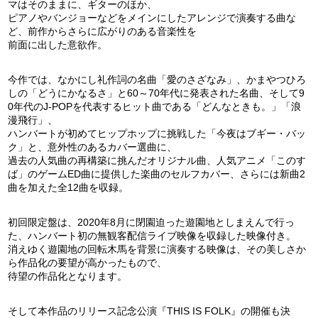
マはそのままに、ギターのほか、
ピアノやバンジョーなどをメインにしたアレンジで演奏する曲な
ど、前作からさらに広がりのある音楽性を
前面に出した意欲作。
今作では、なかにし礼作詞の名曲「愛のさざなみ」、かまやつひろ
しの「どうにかなるさ」と60～70年代に発表された名曲、そして9
0年代のJ-POPを代表するヒット曲である「どんなときも。」「浪
漫飛行」、
ハンバートが初めてヒップホップに挑戦した「今夜はブギー・バッ
ク」と、意外性のあるカバー選曲に、
過去の人気曲の再構築に挑んだオリジナル曲、人気アニメ「このす
ば」のゲームED曲に提供した楽曲のセルフカバー、さらには新曲2
曲を加えた全12曲を収録。
初回限定盤は、2020年8月に閉園迫った遊園地としまえんで行っ
た、ハンバート初の無観客配信ライブ映像を収録した映像付き。
消えゆく遊園地の回転木馬を背景に演奏する映像は、その美しさか
ら作品化の要望が高かったもので、
待望の作品化となります。
そして本作品のリリース記念公演『THIS IS FOLK』の開催も決